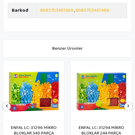
Barkod
8685703461369
,
8685703461468
Benzer Ürünler
ENFAL LC-31294 MİKRO
CA PUZZLE CAMAG-1402 CA
BLOKLAR 244 PARÇA
GAMES MAGNETIC 72