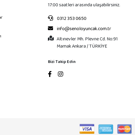
17:00 saatleri arasında ulaşabilirsiniz.
ar
0312 353 0650
info@senoloyuncak.com.tr
ı
Altınevler Mh. Plevne Cd. No:91
Mamak Ankara / TÜRKİYE
Bizi Takip Edin