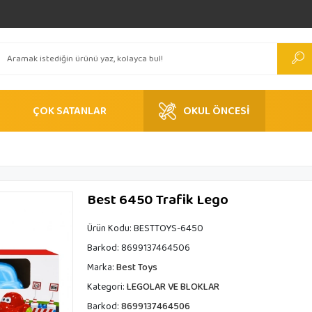
ÇOK SATANLAR
OKUL ÖNCESİ
Best 6450 Trafik Lego
Ürün Kodu:
BESTTOYS-6450
Barkod:
8699137464506
Marka:
Best Toys
Kategori:
LEGOLAR VE BLOKLAR
Barkod:
8699137464506