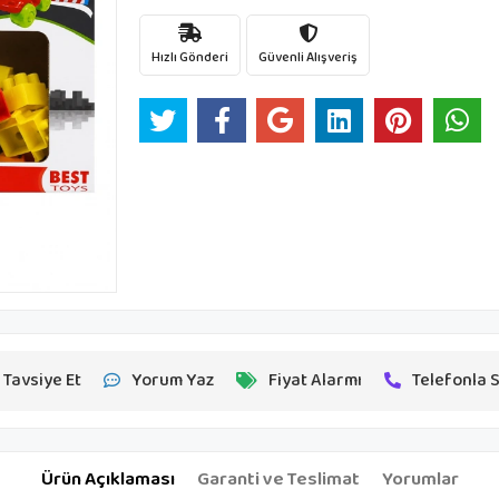
Hızlı Gönderi
Güvenli Alışveriş
Tavsiye Et
Yorum Yaz
Fiyat Alarmı
Telefonla S
Ürün Açıklaması
Garanti ve Teslimat
Yorumlar