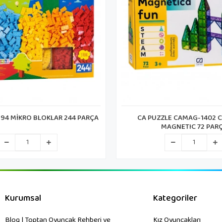
LE CAMAG-1402 CA GAMES
CARETTA CH 1477-1 MANYET
AGNETIC 72 PARÇA
DİSPLAY
Kurumsal
Kategoriler
Blog | Toptan Oyuncak Rehberi ve
Kız Oyuncakları