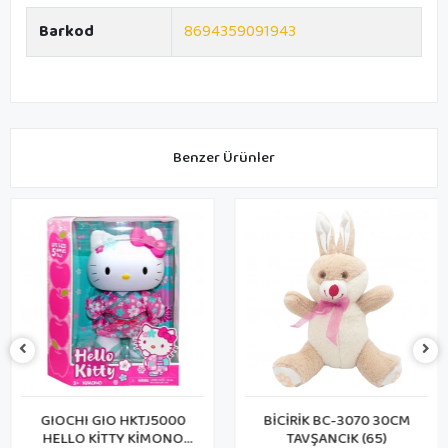
Barkod
8694359091943
Benzer Ürünler
GIOCHI GIO HKTJ5000
BİCİRİK BC-3070 30CM
HELLO KİTTY KİMONO
TAVŞANCIK (65)