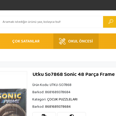
ÇOK SATANLAR
OKUL ÖNCESİ
Utku So7868 Sonic 48 Parça Frame 
Ürün Kodu:
UTKU-SO7868
Barkod:
8681689378684
Kategori:
ÇOCUK PUZZLELARI
Barkod:
8681689378684