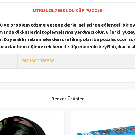
UTKU LOL7653 LOL KÜP PUZZLE
 ve problem çözme yeteneklerini geliştiren eğlenceli bir oyun
manda dikkatlerini toplamalarına yardımcı olur. 6 farklı yüze
ir. Dayanıklı malzemelerden üretilmiş olan bu puzzle, uzun süre
ocuklar hem eğlenecek hem de öğrenmenin keyfini çıkaraca
8681689376536
Benzer Ürünler