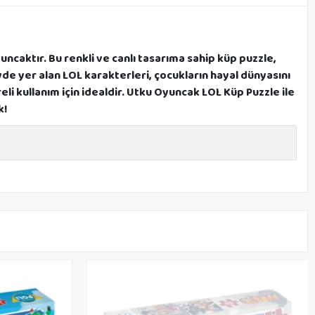
caktır. Bu renkli ve canlı tasarıma sahip küp puzzle,
yde yer alan LOL karakterleri, çocukların hayal dünyasını
li kullanım için idealdir. Utku Oyuncak LOL Küp Puzzle ile
k!