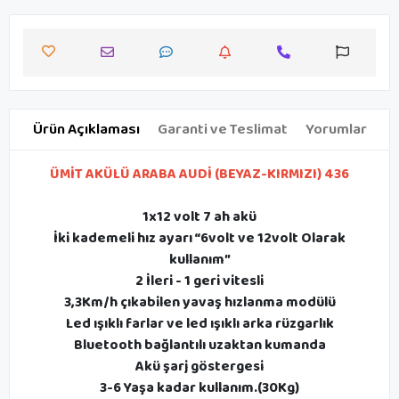
Ürün Açıklaması
Garanti ve Teslimat
Yorumlar
ÜMİT AKÜLÜ ARABA AUDİ (BEYAZ-KIRMIZI) 436
1x12 volt 7 ah akü
İki kademeli hız ayarı “6volt ve 12volt Olarak
kullanım”
2 İleri - 1 geri vitesli
3,3Km/h çıkabilen yavaş hızlanma modülü
Led ışıklı farlar ve led ışıklı arka rüzgarlık
Bluetooth bağlantılı uzaktan kumanda
Akü şarj göstergesi
3-6 Yaşa kadar kullanım.(30Kg)