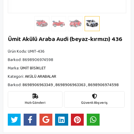
Ümit Akülü Araba Audi (beyaz-kırmızı) 436
Ürün Kodu:
UMIT-436
Barkod:
8698906974598
Marka:
ÜMİT BİSİKLET
Kategori:
AKÜLÜ ARABALAR
Barkod:
8698906963349
,
8698906963363
,
8698906974598
Hızlı Gönderi
Güvenli Alışveriş