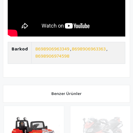
Barkod
8698906963349
,
8698906963363
,
8698906974598
Benzer Ürünler