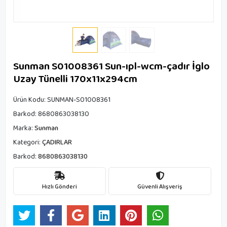
Sunman S01008361 Sun-ıpl-wcm-çadır İglo
Uzay Tünelli 170x11x294cm
Ürün Kodu:
SUNMAN-S01008361
Barkod:
8680863038130
Marka:
Sunman
Kategori:
ÇADIRLAR
Barkod:
8680863038130
Hızlı Gönderi
Güvenli Alışveriş