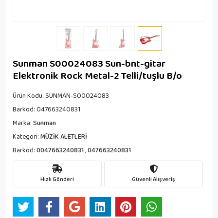
Sunman S00024083 Sun-bnt-gitar
Elektronik Rock Metal-2 Telli/tuşlu B/o
Ürün Kodu:
SUNMAN-S00024083
Barkod:
047663240831
Marka:
Sunman
Kategori:
MÜZİK ALETLERİ
Barkod:
0047663240831
,
047663240831
Hızlı Gönderi
Güvenli Alışveriş