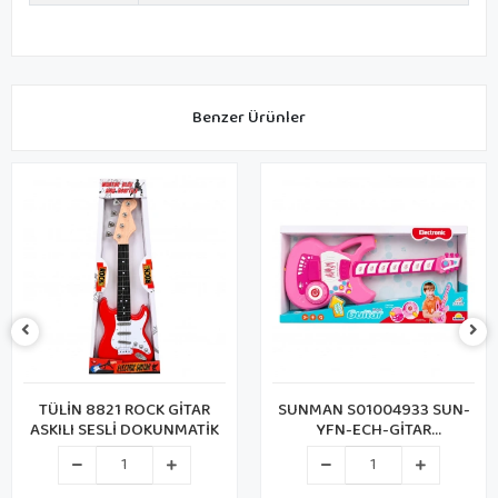
Benzer Ürünler
TÜLİN 8821 ROCK GİTAR
SUNMAN S01004933 SUN-
ASKILI SESLİ DOKUNMATİK
YFN-ECH-GİTAR
FONK.TUŞLU ASKILI PEMBE
SESLİ