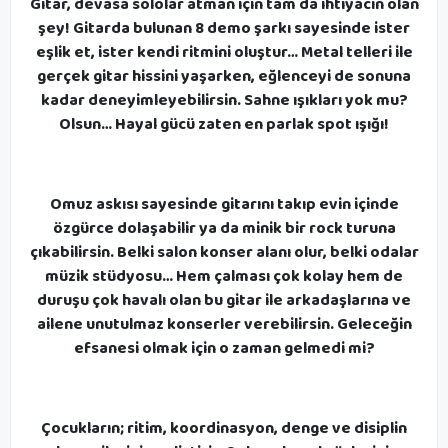
Gitar, devasa sololar atman için tam da ihtiyacın olan
şey! Gitarda bulunan 8 demo şarkı sayesinde ister
eşlik et, ister kendi ritmini oluştur… Metal telleri ile
gerçek gitar hissini yaşarken, eğlenceyi de sonuna
kadar deneyimleyebilirsin. Sahne ışıkları yok mu?
Olsun… Hayal gücü zaten en parlak spot ışığı!
Omuz askısı sayesinde gitarını takıp evin içinde
özgürce dolaşabilir ya da minik bir rock turuna
çıkabilirsin. Belki salon konser alanı olur, belki odalar
müzik stüdyosu… Hem çalması çok kolay hem de
duruşu çok havalı olan bu gitar ile arkadaşlarına ve
ailene unutulmaz konserler verebilirsin. Geleceğin
efsanesi olmak için o zaman gelmedi mi?
Çocukların; ritim, koordinasyon, denge ve disiplin