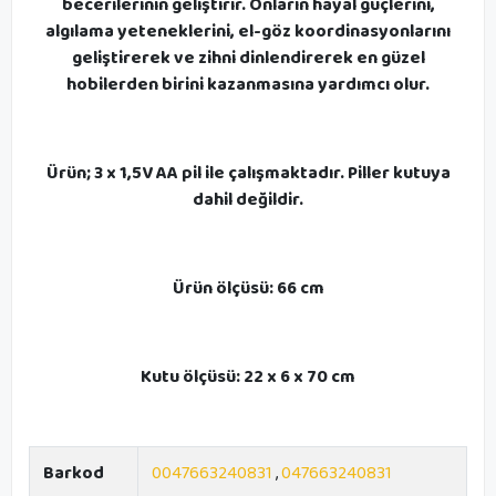
becerilerinin geliştirir. Onların hayal güçlerini,
algılama yeteneklerini, el-göz koordinasyonlarını
geliştirerek ve zihni dinlendirerek en güzel
hobilerden birini kazanmasına yardımcı olur.
Ürün; 3 x 1,5V AA pil ile çalışmaktadır. Piller kutuya
dahil değildir.
Ürün ölçüsü: 66 cm
Kutu ölçüsü: 22 x 6 x 70 cm
Barkod
0047663240831
,
047663240831