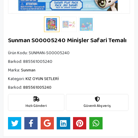
Sunman S00005240 Minişler Safari Temalı
Ürün Kodu:
SUNMAN-S00005240
Barkod:
885561005240
Marka:
Sunman
Kategori:
KIZ OYUN SETLERİ
Barkod:
885561005240
Hızlı Gönderi
Güvenli Alışveriş