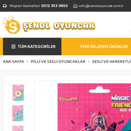
Müşteri Hizmetleri
0312 353 0650
info@senoloyuncak.com.tr
TÜM KATEGORİLER
YENİ EKLENEN ÜRÜNLER
ANA SAYFA
PİLLİ VE SESLİ OYUNCAKLAR
SESLİ VE HAREKET