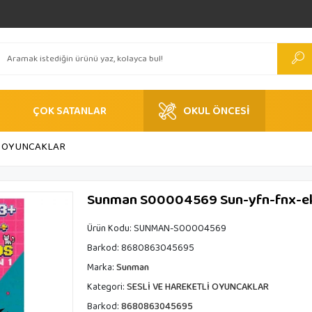
ÇOK SATANLAR
OKUL ÖNCESİ
Lİ OYUNCAKLAR
Sunman S00004569 Sun-yfn-fnx-elkt
Ürün Kodu:
SUNMAN-S00004569
Barkod:
8680863045695
Marka:
Sunman
Kategori:
SESLİ VE HAREKETLİ OYUNCAKLAR
Barkod:
8680863045695