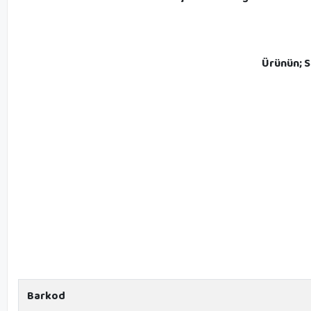
Ürünün; S
Barkod