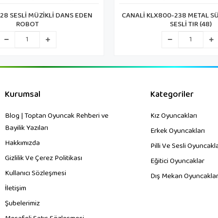
00-238 METAL SÜRTMELİ IŞIKLI
CANALİ KLX800-222 METAL SÜR
SESLİ TIR (48)
SESLİ TIR (48)
Kurumsal
Kategoriler
Blog | Toptan Oyuncak Rehberi ve
Kız Oyuncakları
Bayilik Yazıları
Erkek Oyuncakları
Hakkımızda
Pilli Ve Sesli Oyuncakl
Gizlilik Ve Çerez Politikası
Eğitici Oyuncaklar
Kullanıcı Sözleşmesi
Dış Mekan Oyuncaklar
İletişim
Şubelerimiz