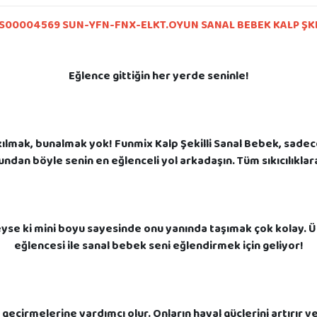
S00004569 SUN-YFN-FNX-ELKT.OYUN SANAL BEBEK KALP ŞKL
Eğlence gittiğin her yerde seninle!
ılmak, bunalmak yok! Funmix Kalp Şekilli Sanal Bebek, sadece 
bundan böyle senin en eğlenceli yol arkadaşın. Tüm sıkıcılıkla
eyse ki mini boyu sayesinde onu yanında taşımak çok kolay. Ü
eğlencesi ile sanal bebek seni eğlendirmek için geliyor!
geçirmelerine yardımcı olur. Onların hayal güçlerini artırır ve y