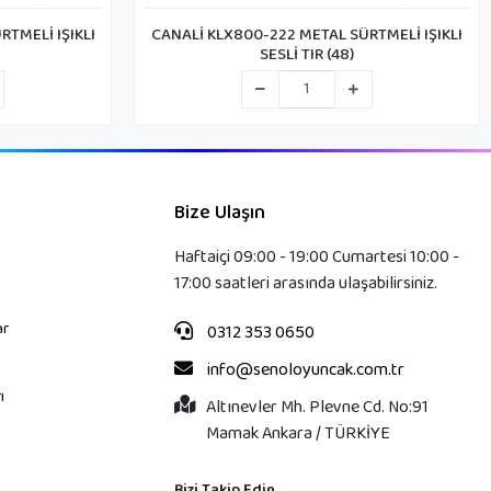
TMELİ IŞIKLI
CANALİ KLX800-218 METAL SÜRTMELİ IŞIKLI
SESLİ TIR (48)
Bize Ulaşın
Haftaiçi 09:00 - 19:00 Cumartesi 10:00 -
17:00 saatleri arasında ulaşabilirsiniz.
ar
0312 353 0650
info@senoloyuncak.com.tr
ı
Altınevler Mh. Plevne Cd. No:91
Mamak Ankara / TÜRKİYE
Bizi Takip Edin