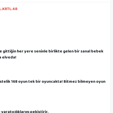
.KRTL.4R
gittiğin her yere seninle birlikte gelen bir sanal bebek
ra elveda!
stelik 168 oyun tek bir oyuncakta! Bitmez bilmeyen oyun
aratıcılıklarını pekiştirir.