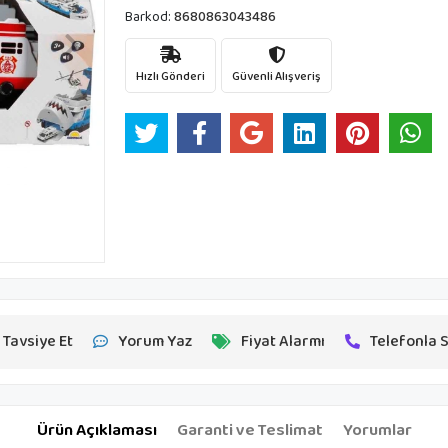
Barkod:
8680863043486
Hızlı Gönderi
Güvenli Alışveriş
Tavsiye Et
Yorum Yaz
Fiyat Alarmı
Telefonla S
Ürün Açıklaması
Garanti ve Teslimat
Yorumlar