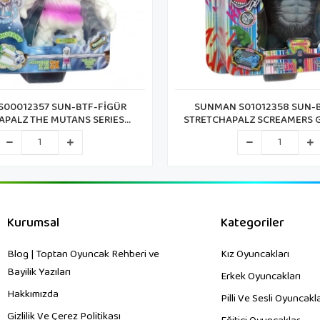
00012357 SUN-BTF-FİGÜR
SUNMAN S01012358 SUN-BTF-FİGÜR
APALZ THE MUTANS SERIES
STRETCHAPALZ SCREAMERS G
14CM.6A.KRTL.
16CM.B/O 6A.KRT
Kurumsal
Kategoriler
Blog | Toptan Oyuncak Rehberi ve
Kız Oyuncakları
Bayilik Yazıları
Erkek Oyuncakları
Hakkımızda
Pilli Ve Sesli Oyuncakl
Gizlilik Ve Çerez Politikası