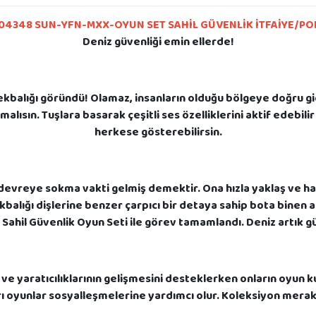
4348 SUN-YFN-MXX-OYUN SET SAHİL GÜVENLİK İTFAİYE/POLİS
Deniz güvenliği emin ellerde!
öpekbalığı göründü! Olamaz, insanların olduğu bölgeye doğru g
alısın. Tuşlara basarak çeşitli ses özelliklerini aktif edebili
herkese gösterebilirsin.
 devreye sokma vakti gelmiş demektir. Ona hızla yaklaş ve h
lığı dişlerine benzer çarpıcı bir detaya sahip bota binen ara
lı Sahil Güvenlik Oyun Seti ile görev tamamlandı. Deniz artık 
ve yaratıcılıklarının gelişmesini desteklerken onların oyun k
 oyunlar sosyalleşmelerine yardımcı olur. Koleksiyon merak