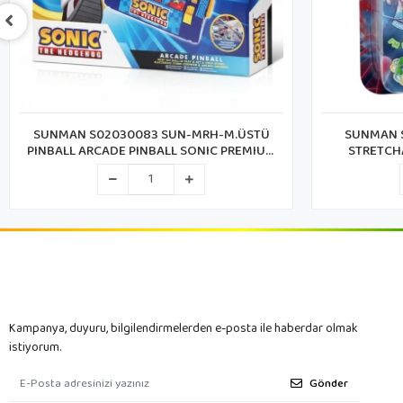
SUNMAN S02030083 SUN-MRH-M.ÜSTÜ
SUNMAN S
PINBALL ARCADE PINBALL SONIC PREMIUM
STRETCH
SERİ SES/IŞIK (SONIC)
Kampanya, duyuru, bilgilendirmelerden e-posta ile haberdar olmak
istiyorum.
Gönder