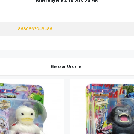
Kutu ölçüsü: 48 x 20 x 20 cm
8680863043486
Benzer Ürünler