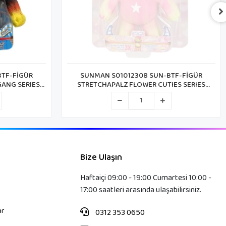
SUNMAN S01012308 SUN-BTF-FİGÜR
ANG SERIES
STRETCHAPALZ FLOWER CUTIES SERIES
L
14CM.6A.KRTL.
Bize Ulaşın
Haftaiçi 09:00 - 19:00 Cumartesi 10:00 -
17:00 saatleri arasında ulaşabilirsiniz.
ar
0312 353 0650