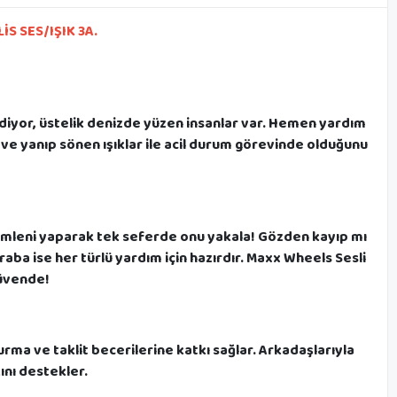
 SES/IŞIK 3A.
idiyor, üstelik denizde yüzen insanlar var. Hemen yardım
r ve yanıp sönen ışıklar ile acil durum görevinde olduğunu
amleni yaparak tek seferde onu yakala! Gözden kayıp mı
ba ise her türlü yardım için hazırdır. Maxx Wheels Sesli
güvende!
urma ve taklit becerilerine katkı sağlar. Arkadaşlarıyla
ını destekler.