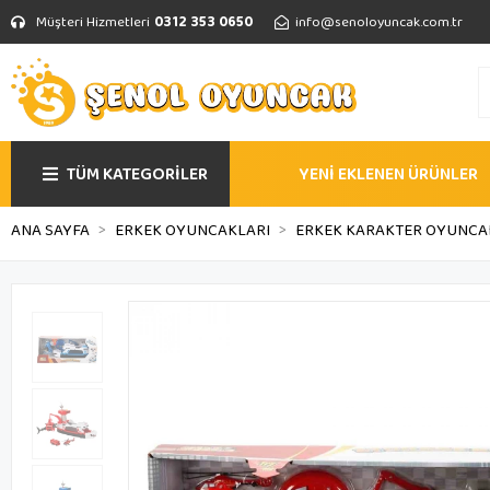
Müşteri Hizmetleri
0312 353 0650
info@senoloyuncak.com.tr
TÜM KATEGORİLER
YENİ EKLENEN ÜRÜNLER
ANA SAYFA
ERKEK OYUNCAKLARI
ERKEK KARAKTER OYUNCA