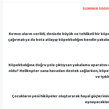
SUNMAN S0000
Kırmızı alarm verildi, denizde büyük ve tehlikeli bir k
çağırmalı ya da bota atlayıp köpekbalığını kendin yakalam
Köpekbalığına doğru yola çıktıysan yakalama aparatını
oldu? Helikopter sana havadan destek sağlarken, köpekba
ve Işık
Çocukların yeni hikâyeler oluşturarak hayal güçlerinin 
oynayacakları