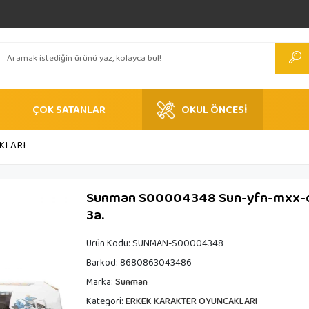
ÇOK SATANLAR
OKUL ÖNCESİ
KLARI
Sunman S00004348 Sun-yfn-mxx-oyun
3a.
Ürün Kodu:
SUNMAN-S00004348
Barkod:
8680863043486
Marka:
Sunman
Kategori:
ERKEK KARAKTER OYUNCAKLARI