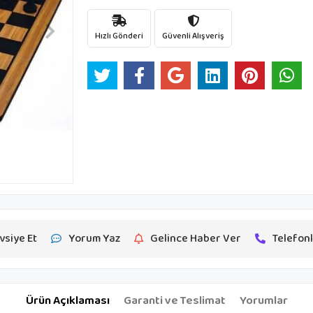
Hızlı Gönderi
Güvenli Alışveriş
vsiye Et
Yorum Yaz
Gelince Haber Ver
Telefonl
Ürün Açıklaması
Garanti ve Teslimat
Yorumlar