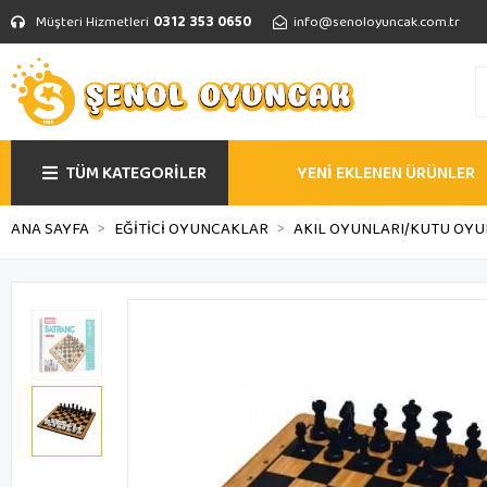
Müşteri Hizmetleri
0312 353 0650
info@senoloyuncak.com.tr
TÜM KATEGORİLER
YENİ EKLENEN ÜRÜNLER
ANA SAYFA
EĞİTİCİ OYUNCAKLAR
AKIL OYUNLARI/KUTU OYU