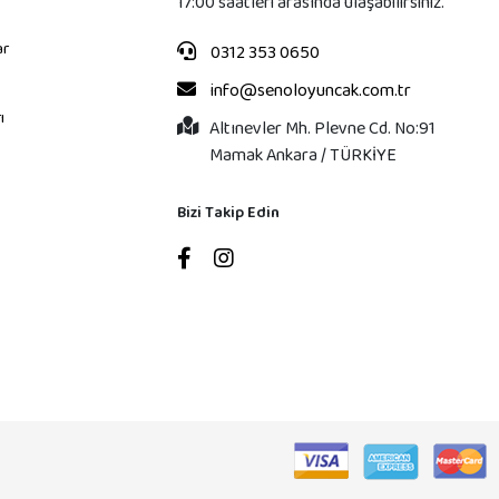
17:00 saatleri arasında ulaşabilirsiniz.
ar
0312 353 0650
info@senoloyuncak.com.tr
ı
Altınevler Mh. Plevne Cd. No:91
Mamak Ankara / TÜRKİYE
Bizi Takip Edin