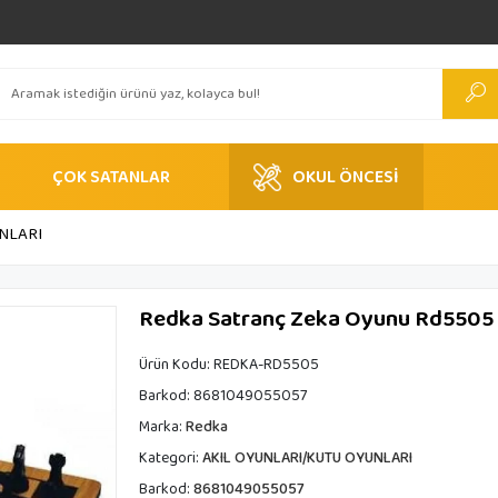
ÇOK SATANLAR
OKUL ÖNCESİ
NLARI
Redka Satranç Zeka Oyunu Rd5505 
Ürün Kodu:
REDKA-RD5505
Barkod:
8681049055057
Marka:
Redka
Kategori:
AKIL OYUNLARI/KUTU OYUNLARI
Barkod:
8681049055057