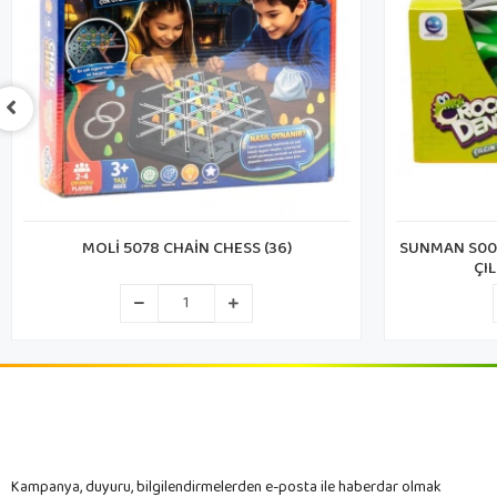
SUNMAN S00005538 SUN-SABC-SML-OYUN
MOL
ÇILGIN TİMSAH DİŞÇİDE
Kampanya, duyuru, bilgilendirmelerden e-posta ile haberdar olmak