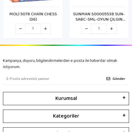
ESS
SUNMAN S00005538 SUN-
MOLİ 5085 ROPE MAS
SABC-SML-OYUN ÇILGIN
TİMSAH DİŞÇİDE
Kampanya, duyuru, bilgilendirmelerden e-posta ile haberdar olmak
istiyorum.
Gönder
Kurumsal
Kategoriler