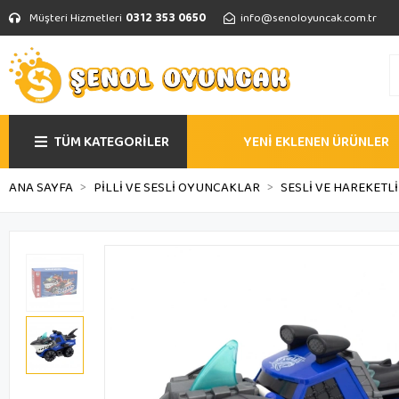
Müşteri Hizmetleri
0312 353 0650
info@senoloyuncak.com.tr
TÜM KATEGORİLER
YENİ EKLENEN ÜRÜNLER
ANA SAYFA
PİLLİ VE SESLİ OYUNCAKLAR
SESLİ VE HAREKET