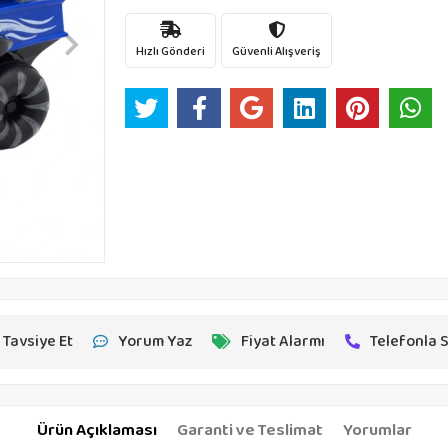
Hızlı Gönderi
Güvenli Alışveriş
Tavsiye Et
Yorum Yaz
Fiyat Alarmı
Telefonla S
Ürün Açıklaması
Garanti ve Teslimat
Yorumlar