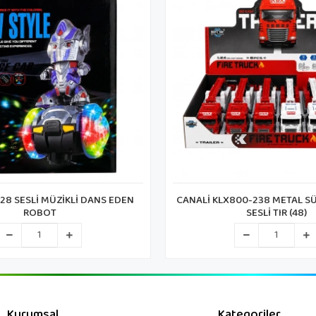
00-238 METAL SÜRTMELİ IŞIKLI
CANALİ KLX800-222 METAL SÜR
SESLİ TIR (48)
SESLİ TIR (48)
Kurumsal
Kategoriler