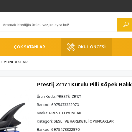
ÇOK SATANLAR
OKUL ÖNCESİ
Lİ OYUNCAKLAR
Prestij Zr171 Kutulu Pilli Köpek Balık
Ürün Kodu:
PRESTİJ-ZR171
Barkod:
6975473322970
Marka:
PRESTİJ OYUNCAK
Kategori:
SESLİ VE HAREKETLİ OYUNCAKLAR
Barkod:
6975473322970