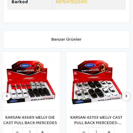
Barkod
6975473323410
Benzer Ürünler
KARSAN 43703 WELLY CAST
KARSAN 43696 WELLY
PULL BACK MERCEDES-
DIECAST NEW MINI
BENZ (72)