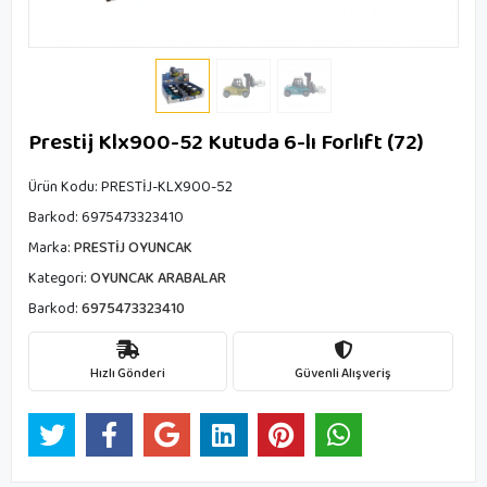
Prestij Klx900-52 Kutuda 6-lı Forlıft (72)
Ürün Kodu:
PRESTİJ-KLX900-52
Barkod:
6975473323410
Marka:
PRESTİJ OYUNCAK
Kategori:
OYUNCAK ARABALAR
Barkod:
6975473323410
Hızlı Gönderi
Güvenli Alışveriş