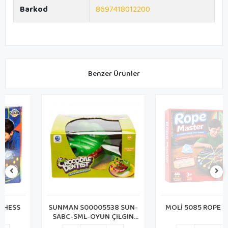
Barkod
8697418012200
Benzer Ürünler
SUNMAN S00005538 SUN-
MOLİ 5085 ROPE MASTER
SABC-SML-OYUN ÇILGIN
TİMSAH DİŞÇİDE