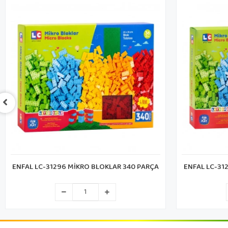
ENFAL LC-31294 MİKRO BLOKLAR 244 PARÇA
CA PUZZ
M