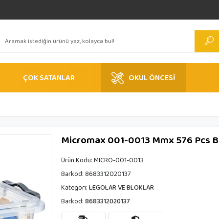
ÇOK SATANLAR
OKUL ÖNCESİ
Micromax 001-0013 Mmx 576 Pcs B
Ürün Kodu:
MICRO-001-0013
Barkod:
8683312020137
Kategori:
LEGOLAR VE BLOKLAR
Barkod:
8683312020137