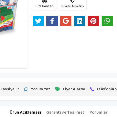
Hızlı Gönderi
Güvenli Alışveriş
Tavsiye Et
Yorum Yaz
Fiyat Alarmı
Telefonla S
Ürün Açıklaması
Garanti ve Teslimat
Yorumlar