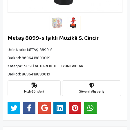
Metaş 8899-s Işıklı Müzikli S. Cincir
Ürün Kodu:
METAŞ-8899-S
Barkod:
8696418899019
Kategori:
SESLİ VE HAREKETLİ OYUNCAKLAR
Barkod:
8696418899019
Hızlı Gönderi
Güvenli Alışveriş