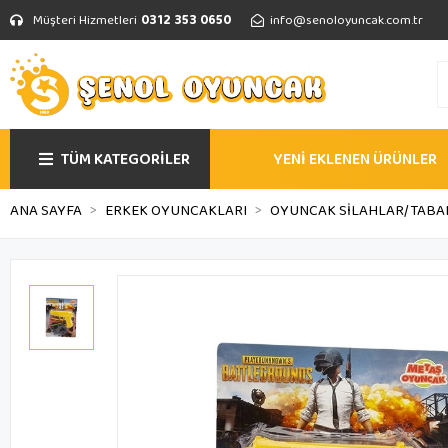
Müşteri Hizmetleri
0312 353 0650
info@senoloyuncak.com.tr
TÜM KATEGORİLER
YENİ EKLENEN ÜRÜNLER
ANA SAYFA
ERKEK OYUNCAKLARI
OYUNCAK SİLAHLAR/TAB