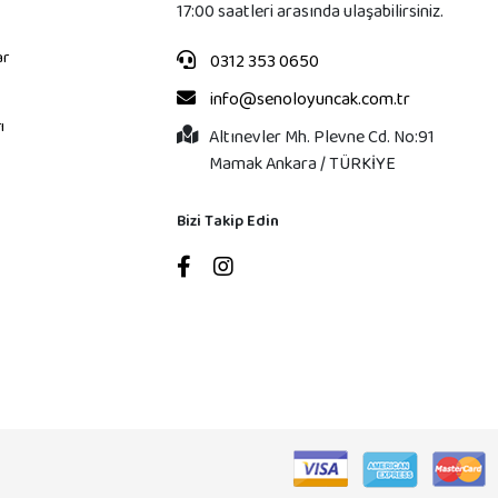
17:00 saatleri arasında ulaşabilirsiniz.
ar
0312 353 0650
info@senoloyuncak.com.tr
ı
Altınevler Mh. Plevne Cd. No:91
Mamak Ankara / TÜRKİYE
Bizi Takip Edin