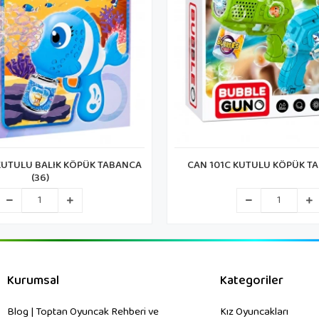
KUTULU KÖPÜK TABANCA (48)
PRESTİJ FAB-10666 2'Lİ KÜÇÜ
(144)
Kurumsal
Kategoriler
Blog | Toptan Oyuncak Rehberi ve
Kız Oyuncakları