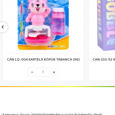
CAN 333-52 KUTULU BALIK KÖPÜK TABANCA
CAN 101C 
(36)
Kampanya, duyuru, bilgilendirmelerden e-posta ile haberdar olmak