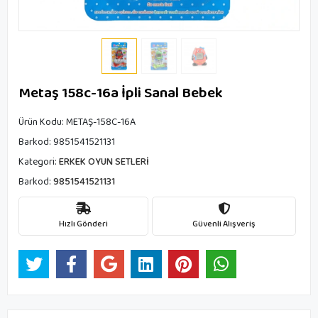
Metaş 158c-16a İpli Sanal Bebek
Ürün Kodu:
METAŞ-158C-16A
Barkod:
9851541521131
Kategori:
ERKEK OYUN SETLERİ
Barkod:
9851541521131
Hızlı Gönderi
Güvenli Alışveriş