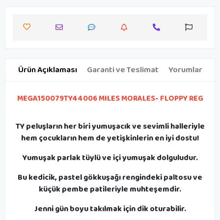
Ürün Açıklaması
Garanti ve Teslimat
Yorumlar
MEGA150079TY44006 MILES MORALES- FLOPPY REG
TY peluşların her biri yumuşacık ve sevimli halleriyle
hem çocukların hem de yetişkinlerin en iyi dostu!
Yumuşak parlak tüylü ve içi yumuşak dolguludur.
Bu kedicik, pastel gökkuşağı rengindeki paltosu ve
küçük pembe patileriyle muhteşemdir.
Jenni gün boyu takılmak için dik oturabilir.