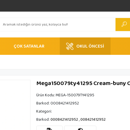
ÇOK SATANLAR
OKUL ÖNCESİ
Mega150079ty41295 Cream-buny C
Ürün Kodu:
MEGA-150079TY41295
Barkod:
0008421412952
Kategori:
Barkod:
0008421412952
,
008421412952