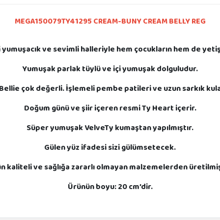
MEGA150079TY41295 CREAM-BUNY CREAM BELLY REG
ri yumuşacık ve sevimli halleriyle hem çocukların hem de yetişk
Yumuşak parlak tüylü ve içi yumuşak dolguludur.
Bellie çok değerli. İşlemeli pembe patileri ve uzun sarkık kul
Doğum günü ve şiir içeren resmi Ty Heart içerir.
Süper yumuşak VelveTy kumaştan yapılmıştır.
Gülen yüz ifadesi sizi gülümsetecek.
n kaliteli ve sağlığa zararlı olmayan malzemelerden üretilmiş
Ürünün boyu: 20 cm’dir.