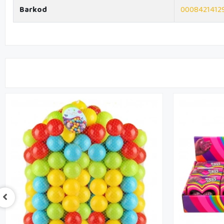
Barkod
0008421412