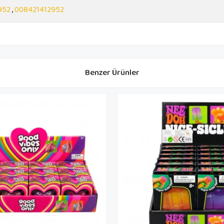
952
,
008421412952
Benzer Ürünler