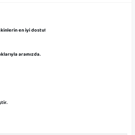
inlerin en iyi dostu!
aklarıyla aramızda.
tir.