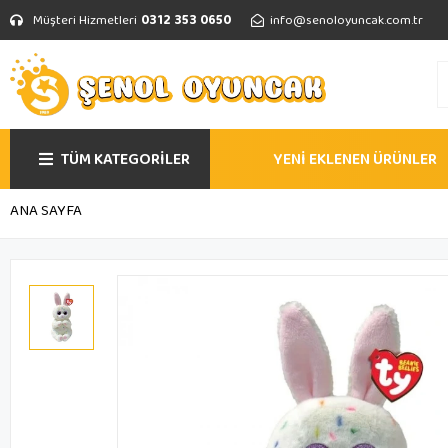
Müşteri Hizmetleri
0312 353 0650
info@senoloyuncak.com.tr
TÜM KATEGORİLER
YENİ EKLENEN ÜRÜNLER
ANA SAYFA