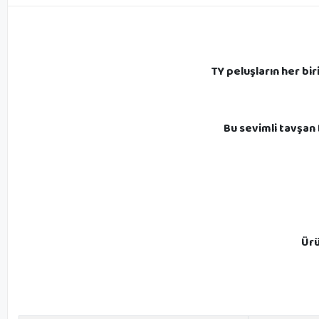
TY peluşların her bi
Bu sevimli tavşan 
Ürü