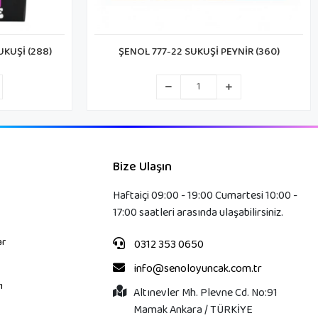
UKUŞİ (288)
ŞENOL 777-22 SUKUŞİ PEYNİR (360)
Bize Ulaşın
Haftaiçi 09:00 - 19:00 Cumartesi 10:00 -
17:00 saatleri arasında ulaşabilirsiniz.
ar
0312 353 0650
info@senoloyuncak.com.tr
ı
Altınevler Mh. Plevne Cd. No:91
Mamak Ankara / TÜRKİYE