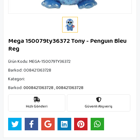
Mega 150079ty36372 Tony - Penguın Bleu
Reg
Ürün Kodu:
MEGA-150079TY36372
Barkod:
008421363728
Kategori:
Barkod:
0008421363728
,
008421363728
Hızlı Gönderi
Güvenli Alışveriş