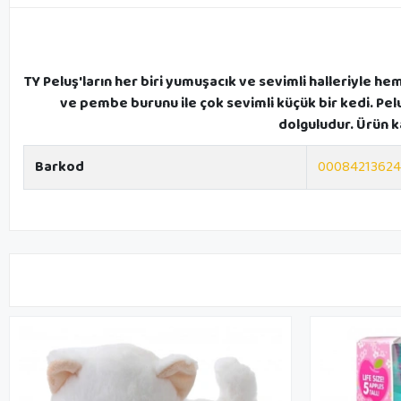
TY Peluş'ların her biri yumuşacık ve sevimli halleriyle he
ve pembe burunu ile çok sevimli küçük bir kedi. Pel
dolguludur. Ürün k
Barkod
0008421362