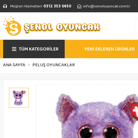
Müşteri Hizmetleri
0312 353 0650
info@senoloyuncak.com.tr
TÜM KATEGORİLER
YENİ EKLENEN ÜRÜNLER
ANA SAYFA
PELUŞ OYUNCAKLAR