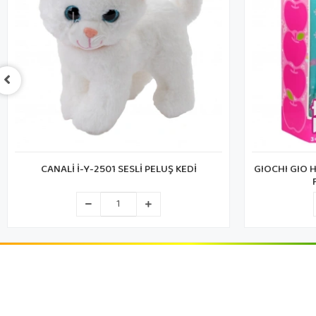
GIOCHI GIO HKTJ5000 HELLO KİTTY KİMONO
BİCİRİK B
FİGÜR 30CM 25841