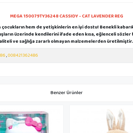
MEGA 150079TY36248 CASSIDY - CAT LAVENDER REG
m çocukların hem de yetişkinlerin en iyi dostu! Benekli kabarık
uşların üzerinde kendilerini ifade eden kısa, eğlenceli sözle
aliteli ve sağlığa zararlı olmayan malzemelerden üretilmiştir.
486
,
008421362486
Benzer Ürünler