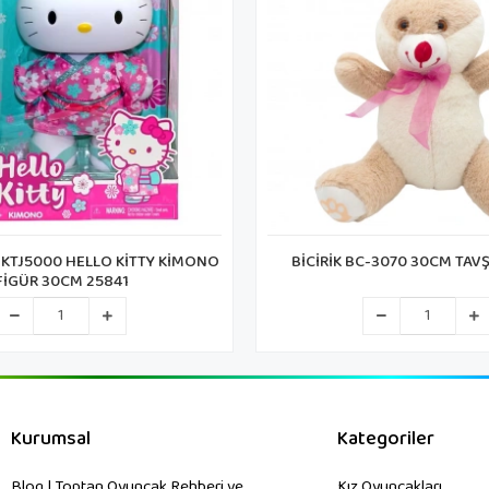
C-3070 30CM TAVŞANCIK (65)
METAŞ BJ-49 PELUŞ KALPLİ AY
CM
Kurumsal
Kategoriler
Blog | Toptan Oyuncak Rehberi ve
Kız Oyuncakları