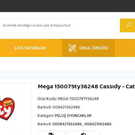
ÇOK SATANLAR
OKUL ÖNCESİ
Mega 150079ty36248 Cassıdy - Cat
Ürün Kodu:
MEGA-150079TY36248
Barkod:
008421362486
Kategori:
PELUŞ OYUNCAKLAR
Barkod:
0008421362486
,
008421362486