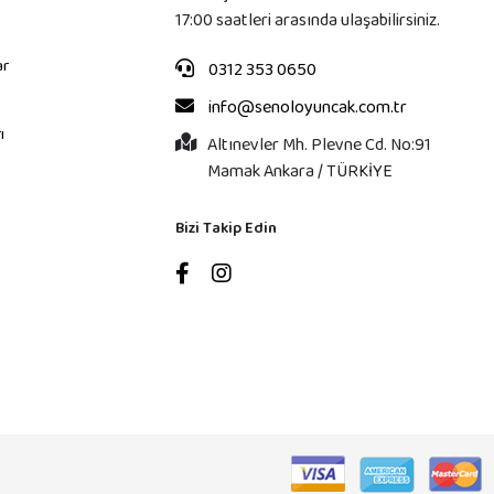
17:00 saatleri arasında ulaşabilirsiniz.
ar
0312 353 0650
info@senoloyuncak.com.tr
ı
Altınevler Mh. Plevne Cd. No:91
Mamak Ankara / TÜRKİYE
Bizi Takip Edin