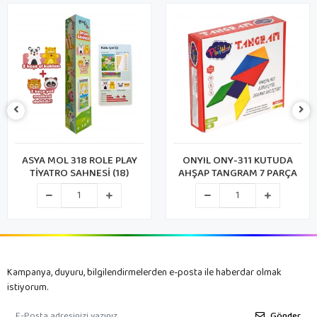
ROLE PLAY
ONYIL ONY-311 KUTUDA
MEGA DİSNEY F
ESİ (18)
AHŞAP TANGRAM 7 PARÇA
YER MA
Kampanya, duyuru, bilgilendirmelerden e-posta ile haberdar olmak
istiyorum.
Gönder