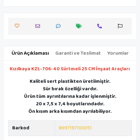
Ürün Açıklaması
Garanti ve Teslimat
Yorumlar
Kızılkaya KZL-706-40 Sürtmeli 25 CM İnşaat Araçları
Kaliteli sert plastikten üretilmiştir.
Sür bırak özelliği vardır.
Ürün tüm ayrıntılarına kadar işlenmiştir.
20 x 7,5 x 7,4 boyutlarındadır.
Ön kısım arka kısımdan ayrılabiliyor.
Barkod
8697197100051