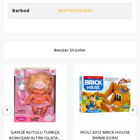
Barkod
8697197080834
Benzer Ürünler
ÜRKÇE
MOLİ 3012 BRICK HOUSE
ZİRVE VI004-1 ZİL S
SLATAN
(MİNİK EVİM)
PARÇALI EV (1