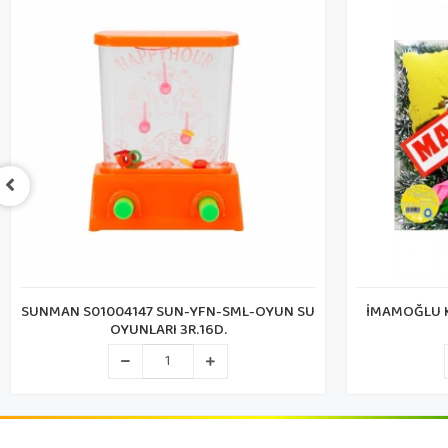
SUNMAN S01004147 SUN-YFN-SML-OYUN SU
İMAMOĞLU K
OYUNLARI 3R.16D.