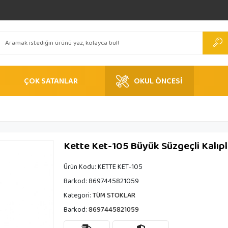
ÇOK SATANLAR
OKUL ÖNCESİ
Kette Ket-105 Büyük Süzgeçli Kalıpl
Ürün Kodu:
KETTE KET-105
Barkod:
8697445821059
Kategori:
TÜM STOKLAR
Barkod:
8697445821059