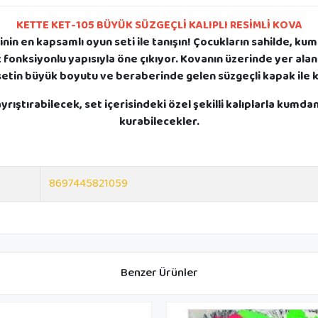
KETTE KET-105 BÜYÜK SÜZGEÇLİ KALIPLI RESİMLİ KOVA
rinin en kapsamlı oyun seti ile tanışın! Çocukların sahilde, 
k fonksiyonlu yapısıyla öne çıkıyor. Kovanın üzerinde yer alan c
setin büyük boyutu ve beraberinde gelen süzgeçli kapak ile kum
ştırabilecek, set içerisindeki özel şekilli kalıplarla kumdan 
kurabilecekler.
8697445821059
Benzer Ürünler