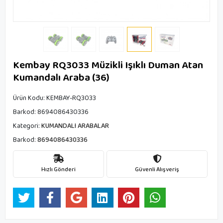
Kembay RQ3033 Müzikli Işıklı Duman Atan
Kumandalı Araba (36)
Ürün Kodu:
KEMBAY-RQ3033
Barkod:
8694086430336
Kategori:
KUMANDALI ARABALAR
Barkod:
8694086430336
Hızlı Gönderi
Güvenli Alışveriş