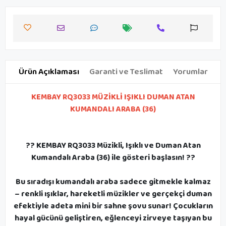
Ürün Açıklaması
Garanti ve Teslimat
Yorumlar
KEMBAY RQ3033 MÜZİKLİ IŞIKLI DUMAN ATAN
KUMANDALI ARABA (36)
?? KEMBAY RQ3033 Müzikli, Işıklı ve Duman Atan
Kumandalı Araba (36) ile gösteri başlasın! ??
Bu sıradışı kumandalı araba sadece gitmekle kalmaz
– renkli ışıklar, hareketli müzikler ve gerçekçi duman
efektiyle adeta mini bir sahne şovu sunar! Çocukların
hayal gücünü geliştiren, eğlenceyi zirveye taşıyan bu