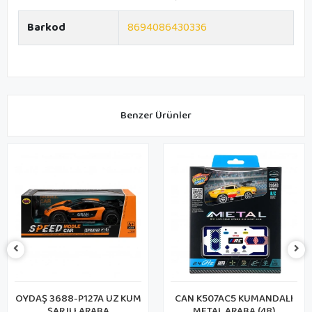
Barkod
8694086430336
Benzer Ürünler
OYDAŞ 3688-P127A UZ KUM
CAN K507AC5 KUMANDALI
ŞARJLI ARABA
METAL ARABA (48)