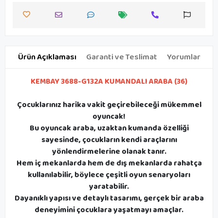
Ürün Açıklaması
Garanti ve Teslimat
Yorumlar
KEMBAY 3688-G132A KUMANDALI ARABA (36)
Çocuklarınız harika vakit geçirebileceği mükemmel
oyuncak!
Bu oyuncak araba, uzaktan kumanda özelliği
sayesinde, çocukların kendi araçlarını
yönlendirmelerine olanak tanır.
Hem iç mekanlarda hem de dış mekanlarda rahatça
kullanılabilir, böylece çeşitli oyun senaryoları
yaratabilir.
Dayanıklı yapısı ve detaylı tasarımı, gerçek bir araba
deneyimini çocuklara yaşatmayı amaçlar.