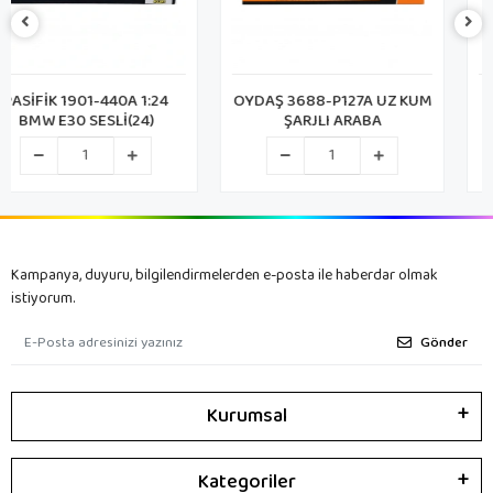
OYDAŞ 3688-P127A UZ KUM
CAN K507AC5 KUMANDALI
ŞARJLI ARABA
METAL ARABA (48)
Kampanya, duyuru, bilgilendirmelerden e-posta ile haberdar olmak
istiyorum.
Gönder
Kurumsal
Kategoriler