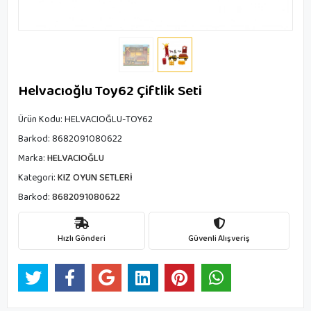
Helvacıoğlu Toy62 Çiftlik Seti
Ürün Kodu:
HELVACIOĞLU-TOY62
Barkod:
8682091080622
Marka:
HELVACIOĞLU
Kategori:
KIZ OYUN SETLERİ
Barkod:
8682091080622
Hızlı Gönderi
Güvenli Alışveriş