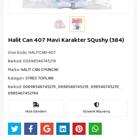
Halit Can 407 Mavi Karakter SQushy (384)
Ürün Kodu:
HALİTCAN-407
Barkod:
00698546745219
Marka:
HALİT CAN OYUNCAK
Kategori:
STRES TOPLARI
Barkod:
00698546745219
,
0698546745219
,
698546745219
,
6985467452194
Hızlı Gönderi
Güvenli Alışveriş