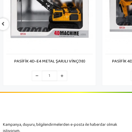
PASİFİK 4D-E1 METAL ŞARJLI KEPÇE(18)
ÇALKAN Ç
Kampanya, duyuru, bilgilendirmelerden e-posta ile haberdar olmak
istiyorum.