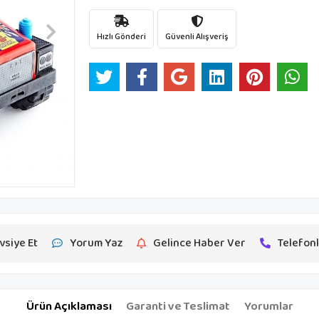
Hızlı Gönderi
Güvenli Alışveriş
vsiye Et
Yorum Yaz
Gelince Haber Ver
Telefonl
Ürün Açıklaması
Garanti ve Teslimat
Yorumlar