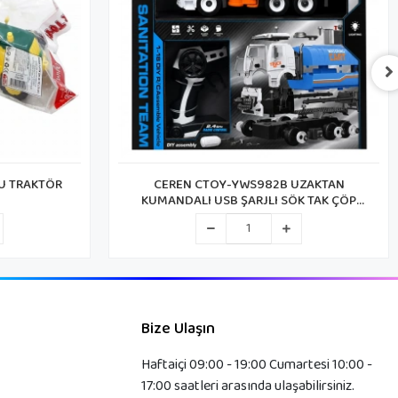
UZAKTAN
CEREN CTOY-YWS980B UZAKTAN
ÖK TAK ÇÖP
KUMANDALI IŞIKLI USB ŞARJLI İTFAİYE ARACI
1:18
Bize Ulaşın
Haftaiçi 09:00 - 19:00 Cumartesi 10:00 -
17:00 saatleri arasında ulaşabilirsiniz.