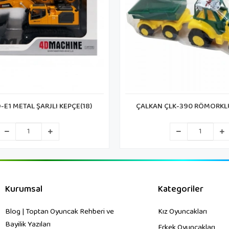
LK-390 RÖMORKLU TRAKTÖR
CEREN CTOY-YWS982B 
KUMANDALI USB ŞARJLI S
KAMYONU 1:18
Kurumsal
Kategoriler
Blog | Toptan Oyuncak Rehberi ve
Kız Oyuncakları
Bayilik Yazıları
Erkek Oyuncakları