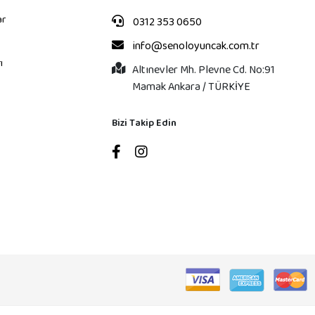
ar
0312 353 0650
info@senoloyuncak.com.tr
ı
Altınevler Mh. Plevne Cd. No:91
Mamak Ankara / TÜRKİYE
Bizi Takip Edin