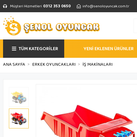
Müşteri Hizmetleri
0312 353 0650
info@senoloyuncak.com.tr
TÜM KATEGORİLER
YENİ EKLENEN ÜRÜNLER
ANA SAYFA
ERKEK OYUNCAKLARI
İŞ MAKİNALARI