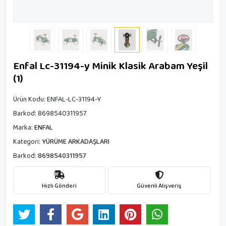
Enfal Lc-31194-y Minik Klasik Arabam Yeşil
(1)
Ürün Kodu:
ENFAL-LC-31194-Y
Barkod:
8698540311957
Marka:
ENFAL
Kategori:
YÜRÜME ARKADAŞLARI
Barkod:
8698540311957
Hızlı Gönderi
Güvenli Alışveriş