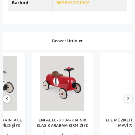
Barkod
8698540311957
Benzer Ürünler
ENFAL LC-31194-K MİNİK
EFE MÜZİKLİ İLK ARABAM
KLASİK ARABAM KIRMIZI (1)
MAVİ 724 (6)