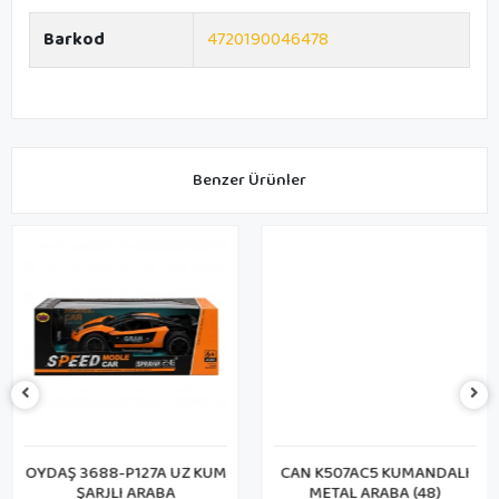
Barkod
4720190046478
Benzer Ürünler
OYDAŞ 3688-P127A UZ KUM
CAN K507AC5 KUMANDALI
ŞARJLI ARABA
METAL ARABA (48)