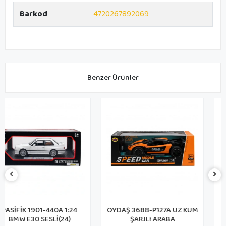
Barkod
4720267892069
Benzer Ürünler
OYDAŞ 3688-P127A UZ KUM
CAN K507AC5 KUMANDALI
ŞARJLI ARABA
METAL ARABA (48)