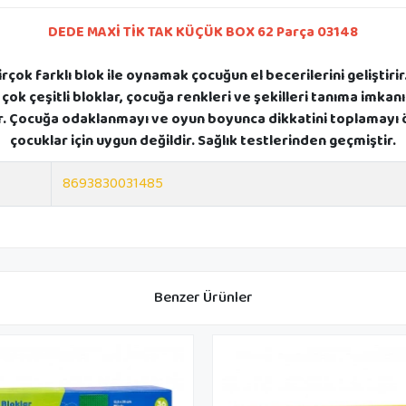
DEDE MAXİ TİK TAK KÜÇÜK BOX 62 Parça 03148
irçok farklı blok ile oynamak çocuğun el becerilerini geliştir
i ve çok çeşitli bloklar, çocuğa renkleri ve şekilleri tanıma im
er. Çocuğa odaklanmayı ve oyun boyunca dikkatini toplamayı öğ
çocuklar için uygun değildir. Sağlık testlerinden geçmiştir.
8693830031485
Benzer Ürünler