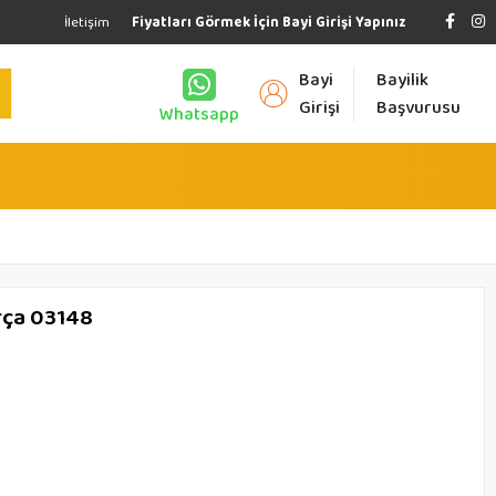
İletişim
Fiyatları Görmek İçin Bayi Girişi Yapınız
Bayi
Bayilik
Girişi
Başvurusu
Whatsapp
rça 03148