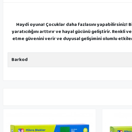
Haydi oyuna! Çocuklar daha fazlasını yapabilirsiniz! B
yaratıcılığını arttırır ve hayal gücünü geliştirir. Renkl
etme güvenini verir ve duyusal gelişimini olumlu etkil
Barkod