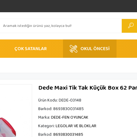
ÇOK SATANLAR
OKUL ÖNCESİ
Dede Maxi Tik Tak Küçük Box 62 Pa
Ürün Kodu:
DEDE-03148
Barkod:
8693830031485
Marka:
DEDE-FEN OYUNCAK
Kategori:
LEGOLAR VE BLOKLAR
Barkod:
8693830031485