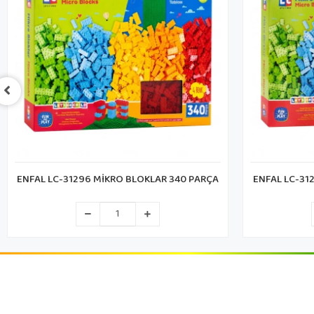
ENFAL LC-31294 MİKRO BLOKLAR 244 PARÇA
CA PUZZ
M