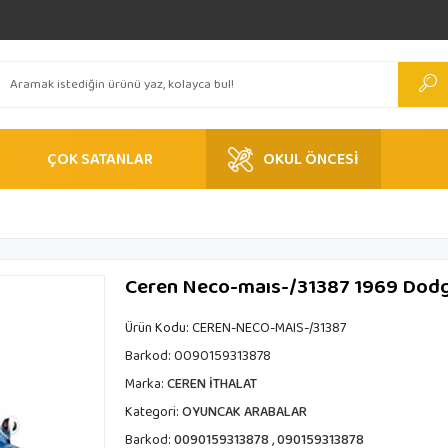
ÇOK SATANLAR
OKUL ÖNCESİ
Ceren Neco-maıs-/31387 1969 Dodge
Ürün Kodu:
CEREN-NECO-MAIS-/31387
Barkod:
0090159313878
Marka:
CEREN İTHALAT
Kategori:
OYUNCAK ARABALAR
Barkod:
0090159313878
,
090159313878