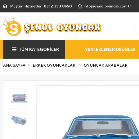
Müşteri Hizmetleri
0312 353 0650
info@senoloyuncak.com.tr
TÜM KATEGORİLER
YENİ EKLENEN ÜRÜNLER
ANA SAYFA
ERKEK OYUNCAKLARI
OYUNCAK ARABALAR