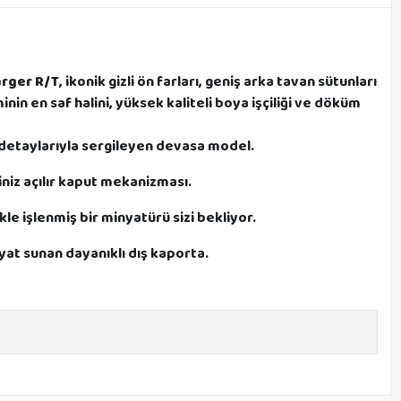
rger R/T
, ikonik gizli ön farları, geniş arka tavan sütunları
in en saf halini, yüksek kaliteli boya işçiliği ve döküm
m detaylarıyla sergileyen devasa model.
niz açılır kaput mekanizması.
le işlenmiş bir minyatürü sizi bekliyor.
iyat sunan dayanıklı dış kaporta.