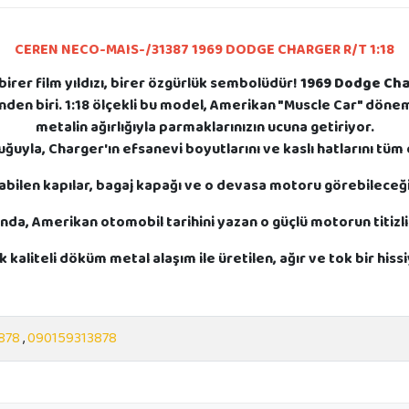
CEREN NECO-MAIS-/31387 1969 DODGE CHARGER R/T 1:18
irer film yıldızı, birer özgürlük sembolüdür!
1969 Dodge Cha
en biri. 1:18 ölçekli bu model, Amerikan "Muscle Car" dönemin
metalin ağırlığıyla parmaklarınızın ucuna getiriyor.
uğuyla, Charger'ın efsanevi boyutlarını ve kaslı hatlarını tü
abilen kapılar, bagaj kapağı ve o devasa motoru görebileceği
nda, Amerikan otomobil tarihini yazan o güçlü motorun titizlik
 kaliteli döküm metal alaşım ile üretilen, ağır ve tok bir hiss
878
,
090159313878