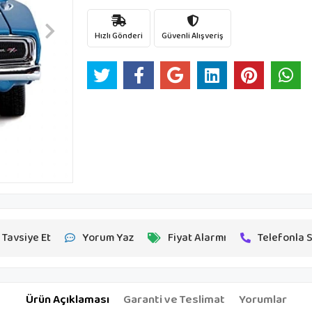
Hızlı Gönderi
Güvenli Alışveriş
Tavsiye Et
Yorum Yaz
Fiyat Alarmı
Telefonla S
Ürün Açıklaması
Garanti ve Teslimat
Yorumlar