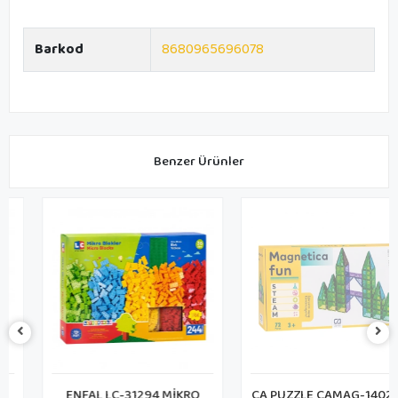
Barkod
8680965696078
Benzer Ürünler
ENFAL LC-31294 MİKRO
CA PUZZLE CAMAG-1402 CA