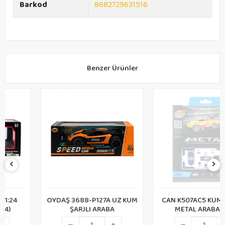
Barkod
8682729631516
Benzer Ürünler
OYDAŞ 3688-P127A UZ KUM
CAN K507AC5 KUMANDALI
ŞARJLI ARABA
METAL ARABA (48)