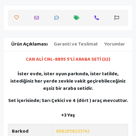
Ürün Açıklaması
Garanti ve Teslimat
Yorumlar
CAN ALİ CNL-8895 5'Lİ ARABA SETİ (32)
İster evde, ister oyun parkında, ister tatilde,
istediğiniz her yerde zevkle vakit geçirebileceğiniz
eşsiz bir araba setidir.
Set içerisinde; Sarı Çekici ve 4 (dört ) araç mevcuttur.
+3 Yaş
Barkod
8682858233742