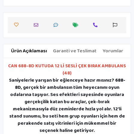
Ürün Açıklaması
Garanti ve Teslimat
Yorumlar
CAN 688-8D KUTUDA 12 Lİ SESLİ ÇEK BIRAK AMBULANS
(48)
Saniyelerle yarışan bir eğlenceye hazır mısınız?
688-
8D
, gerçek bir ambulansın tüm heyecanını oyun
odalarına taşıyor. Ses efektleri sayesinde oyunlara
gerçekçilik katan bu araçlar, çek-bırak
mekanizmasıyla düz zeminlerde hızla yol alır. 12’li
stand sunumu, bu seti hem grup oyunları için hem de
perakende satış vitrinleri için mükemmel bir
seçenek haline getiriyor.