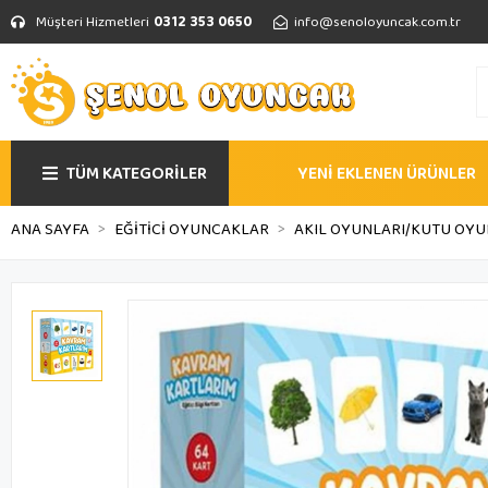
Müşteri Hizmetleri
0312 353 0650
info@senoloyuncak.com.tr
TÜM KATEGORİLER
YENİ EKLENEN ÜRÜNLER
ANA SAYFA
EĞİTİCİ OYUNCAKLAR
AKIL OYUNLARI/KUTU OYU