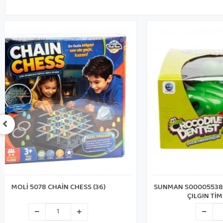
SUNMAN S00005538 SUN-SABC-SML-OYUN
MOL
ÇILGIN TİMSAH DİŞÇİDE