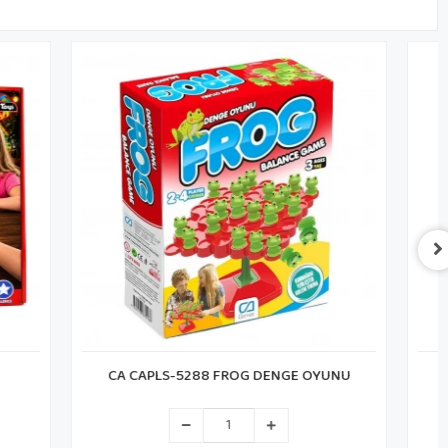
NGE OYUNU
REDKA RD5884 KELİMELERLE İNGİLİZCE
ÖĞREN