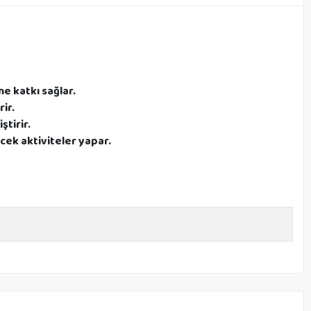
ne katkı sağlar.
ir.
ştirir.
cek aktiviteler yapar.