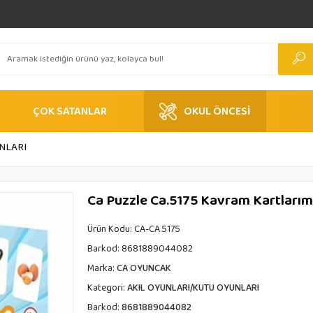
ÇOK SATANLAR
OKUL ÖNCESİ
NLARI
Ca Puzzle Ca.5175 Kavram Kartlarım
Ürün Kodu:
CA-CA.5175
Barkod:
8681889044082
Marka:
CA OYUNCAK
Kategori:
AKIL OYUNLARI/KUTU OYUNLARI
Barkod:
8681889044082