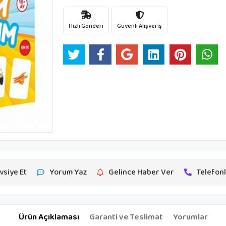
Hızlı Gönderi
Güvenli Alışveriş
vsiye Et
Yorum Yaz
Gelince Haber Ver
Telefonl
Ürün Açıklaması
Garanti ve Teslimat
Yorumlar