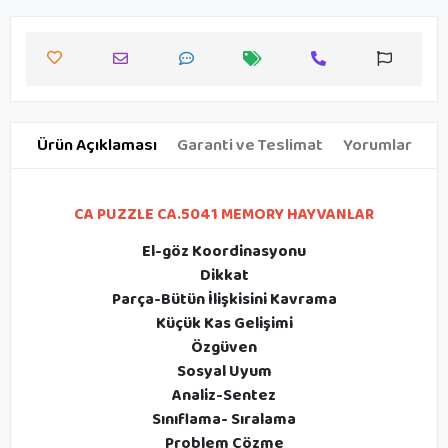
Ürün Açıklaması
Garanti ve Teslimat
Yorumlar
CA PUZZLE CA.5041 MEMORY HAYVANLAR
El-göz Koordinasyonu
Dikkat
Parça-Bütün İlişkisini Kavrama
Küçük Kas Gelişimi
Özgüven
Sosyal Uyum
Analiz-Sentez
Sınıflama- Sıralama
Problem Çözme