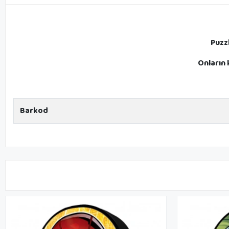
Puzz
Onların
Barkod