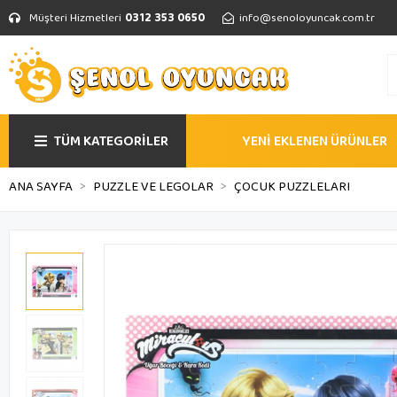
Müşteri Hizmetleri
0312 353 0650
info@senoloyuncak.com.tr
TÜM KATEGORİLER
YENİ EKLENEN ÜRÜNLER
ANA SAYFA
PUZZLE VE LEGOLAR
ÇOCUK PUZZLELARI