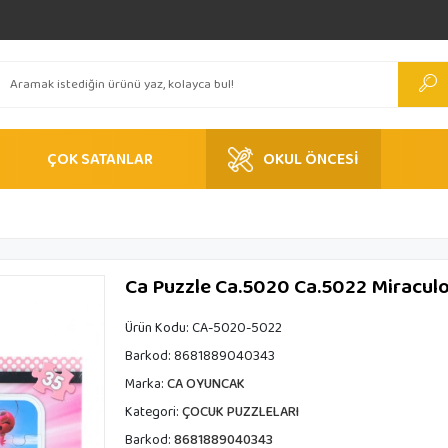
ÇOK SATANLAR
OKUL ÖNCESİ
Ca Puzzle Ca.5020 Ca.5022 Miracul
Ürün Kodu:
CA-5020-5022
Barkod:
8681889040343
Marka:
CA OYUNCAK
Kategori:
ÇOCUK PUZZLELARI
Barkod:
8681889040343