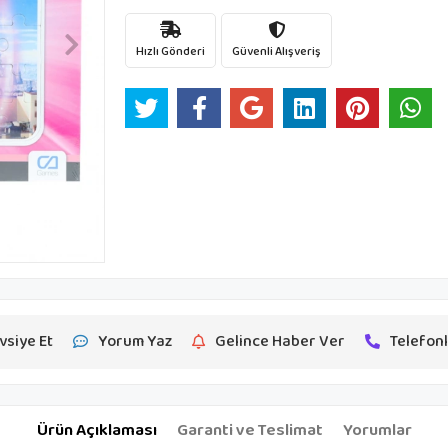
Hızlı Gönderi
Güvenli Alışveriş
vsiye Et
Yorum Yaz
Gelince Haber Ver
Telefonl
Ürün Açıklaması
Garanti ve Teslimat
Yorumlar