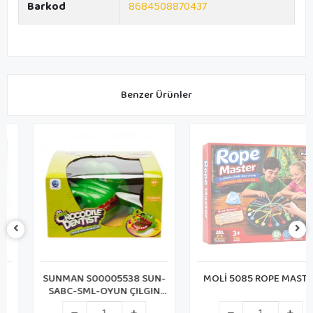
Barkod
8684508870437
Benzer Ürünler
SUNMAN S00005538 SUN-
MOLİ 5085 ROPE MASTER
SABC-SML-OYUN ÇILGIN
TİMSAH DİŞÇİDE