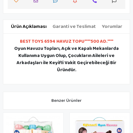
Ürün Açıklaması
Garanti ve Teslimat
Yorumlar
BEST TOYS 6594 HAVUZ TOPU****500 AD.****
Oyun Havuzu Topları, Açık ve Kapalı Mekanlarda
Kullanıma Uygun Olup, Çocukların Aileleri ve
Arkadaşları ile Keyifli Vakit Geçirebileceği Bir
Üründür.
Benzer Ürünler