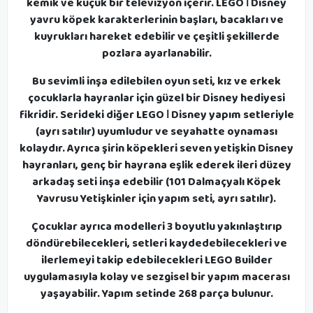
kemik ve küçük bir televizyon içerir. LEGO ǀ Disney
yavru köpek karakterlerinin başları, bacakları ve
kuyrukları hareket edebilir ve çeşitli şekillerde
pozlara ayarlanabilir.
Bu sevimli inşa edilebilen oyun seti, kız ve erkek
çocuklarla hayranlar için güzel bir Disney hediyesi
fikridir. Serideki diğer LEGO ǀ Disney yapım setleriyle
(ayrı satılır) uyumludur ve seyahatte oynaması
kolaydır. Ayrıca şirin köpekleri seven yetişkin Disney
hayranları, genç bir hayrana eşlik ederek ileri düzey
arkadaş seti inşa edebilir (101 Dalmaçyalı Köpek
Yavrusu Yetişkinler için yapım seti, ayrı satılır).
Çocuklar ayrıca modelleri 3 boyutlu yakınlaştırıp
döndürebilecekleri, setleri kaydedebilecekleri ve
ilerlemeyi takip edebilecekleri LEGO Builder
uygulamasıyla kolay ve sezgisel bir yapım macerası
yaşayabilir. Yapım setinde 268 parça bulunur.